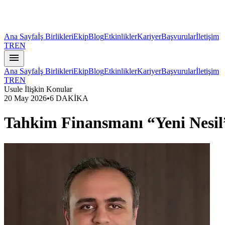
Ana Sayfa
İş Birlikleri
Ekip
Blog
Etkinlikler
Kariyer
Başvurular
İletişim
TR
EN
menu
Ana Sayfa
İş Birlikleri
Ekip
Blog
Etkinlikler
Kariyer
Başvurular
İletişim
TR
EN
Usule İlişkin Konular
20 May 2026
•
6 DAKİKA
Tahkim Finansmanı “Yeni Nesil