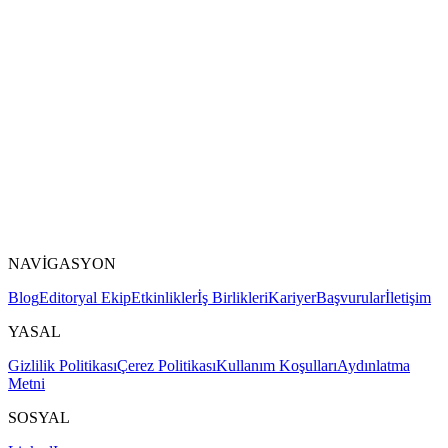
NAVİGASYON
Blog
Editoryal Ekip
Etkinlikler
İş Birlikleri
Kariyer
Başvurular
İletişim
YASAL
Gizlilik Politikası
Çerez Politikası
Kullanım Koşulları
Aydınlatma
Metni
SOSYAL