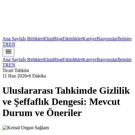
Ana Sayfa
İş Birlikleri
Ekip
Blog
Etkinlikler
Kariyer
Başvurular
İletişim
TR
EN
menu
Ana Sayfa
İş Birlikleri
Ekip
Blog
Etkinlikler
Kariyer
Başvurular
İletişim
TR
EN
Ticari Tahkim
11 Haz 2026
•
6 Dakika
Uluslararası Tahkimde Gizlilik
ve Şeffaflık Dengesi: Mevcut
Durum ve Öneriler