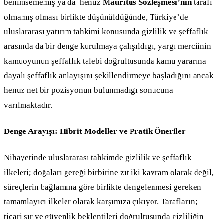
benimsememiş ya da
henüz
Mauritus Sözleşmesi’nin
tarafı
olmamış olması birlikte düşünüldüğünde, Türkiye’de
uluslararası yatırım tahkimi konusunda gizlilik ve şeffaflık
arasında da bir denge kurulmaya çalışıldığı, yargı merciinin
kamuoyunun şeffaflık talebi doğrultusunda kamu yararına
dayalı şeffaflık anlayışını şekillendirmeye başladığını ancak
henüz net bir pozisyonun bulunmadığı sonucuna
varılmaktadır.
Denge Arayışı: Hibrit Modeller ve Pratik Öneriler
Nihayetinde uluslararası tahkimde gizlilik ve şeffaflık
ilkeleri; doğaları gereği birbirine zıt iki kavram olarak değil,
süreçlerin bağlamına göre birlikte dengelenmesi gereken
tamamlayıcı ilkeler olarak karşımıza çıkıyor. Tarafların;
ticari sır ve güvenlik beklentileri doğrultusunda gizliliğin