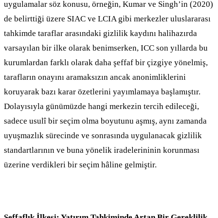
uygulamalar söz konusu, örneğin, Kumar ve Singh’in (2020)
de belirttiği üzere SIAC ve LCIA gibi merkezler uluslararası
tahkimde taraflar arasındaki gizlilik kaydını halihazırda
varsayılan bir ilke olarak benimserken, ICC son yıllarda bu
kurumlardan farklı olarak daha şeffaf bir çizgiye yönelmiş,
tarafların onayını aramaksızın ancak anonimliklerini
koruyarak bazı karar özetlerini yayımlamaya başlamıştır.
Dolayısıyla günümüzde hangi merkezin tercih edileceği,
sadece usulî bir seçim olma boyutunu aşmış, aynı zamanda
uyuşmazlık sürecinde ve sonrasında uygulanacak gizlilik
standartlarının ve buna yönelik iradelerininin korunması
üzerine verdikleri bir seçim hâline gelmiştir.
Şeffaflık İlkesi: Yatırım Tahkiminde Artan Bir Gereklilik