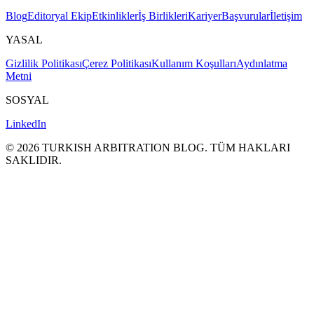
Blog
Editoryal Ekip
Etkinlikler
İş Birlikleri
Kariyer
Başvurular
İletişim
YASAL
Gizlilik Politikası
Çerez Politikası
Kullanım Koşulları
Aydınlatma
Metni
SOSYAL
LinkedIn
©
2026
TURKISH ARBITRATION BLOG.
TÜM HAKLARI
SAKLΙDIR.