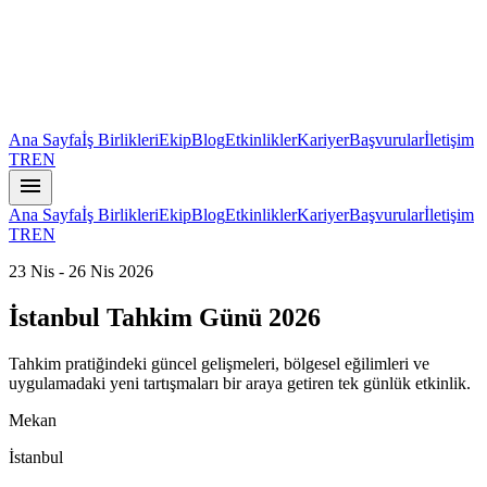
Ana Sayfa
İş Birlikleri
Ekip
Blog
Etkinlikler
Kariyer
Başvurular
İletişim
TR
EN
menu
Ana Sayfa
İş Birlikleri
Ekip
Blog
Etkinlikler
Kariyer
Başvurular
İletişim
TR
EN
23 Nis - 26 Nis 2026
İstanbul Tahkim Günü 2026
Tahkim pratiğindeki güncel gelişmeleri, bölgesel eğilimleri ve
uygulamadaki yeni tartışmaları bir araya getiren tek günlük etkinlik.
Mekan
İstanbul