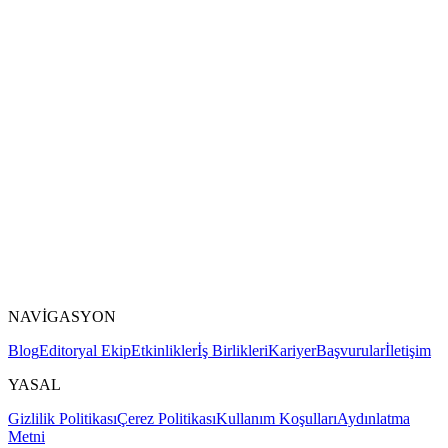
NAVİGASYON
Blog
Editoryal Ekip
Etkinlikler
İş Birlikleri
Kariyer
Başvurular
İletişim
YASAL
Gizlilik Politikası
Çerez Politikası
Kullanım Koşulları
Aydınlatma
Metni