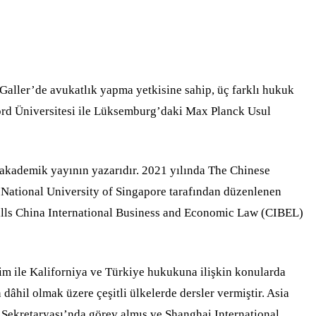
Galler’de avukatlık yapma yetkisine sahip, üç farklı hukuk
nford Üniversitesi ile Lüksemburg’daki Max Planck Usul
 akademik yayının yazarıdır. 2021 yılında The Chinese
National University of Singapore tarafından düzenlenen
ills China International Business and Economic Law (CIBEL)
kim ile Kaliforniya ve Türkiye hukukuna ilişkin konularda
hil olmak üzere çeşitli ülkelerde dersler vermiştir. Asia
Sekretaryası’nda görev almış ve Shanghai International