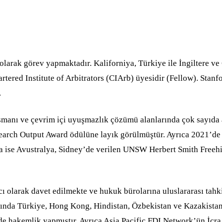
arak görev yapmaktadır. Kaliforniya, Türkiye ile İngiltere ve 
rtered Institute of Arbitrators (CIArb) üyesidir (Fellow). Sta
.
ansmanı ve çevrim içi uyuşmazlık çözümü alanlarında çok sayıda
earch Output Award ödülüne layık görülmüştür. Ayrıca 2021’de 
a ise Avustralya, Sidney’de verilen UNSW Herbert Smith Freeh
cı olarak davet edilmekte ve hukuk bürolarına uluslararası tah
nda Türkiye, Hong Kong, Hindistan, Özbekistan ve Kazakistan dâ
e hakemlik yapmıştır. Ayrıca Asia Pacific FDI Network’ün İcra 