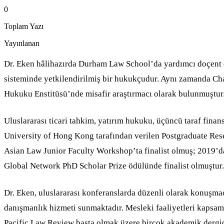
0
Toplam Yazı
Yayınlanan
Dr. Eken hâlihazırda Durham Law School’da yardımcı doçent ol
sisteminde yetkilendirilmiş bir hukukçudur. Aynı zamanda Cha
Hukuku Enstitüsü’nde misafir araştırmacı olarak bulunmuştur
Uluslararası ticari tahkim, yatırım hukuku, üçüncü taraf fin
University of Hong Kong tarafından verilen Postgraduate Res
Asian Law Junior Faculty Workshop’ta finalist olmuş; 2019’d
Global Network PhD Scholar Prize ödülünde finalist olmuştur.
Dr. Eken, uluslararası konferanslarda düzenli olarak konuşma
danışmanlık hizmeti sunmaktadır. Mesleki faaliyetleri kapsamı
Pacific Law Review başta olmak üzere birçok akademik dergid