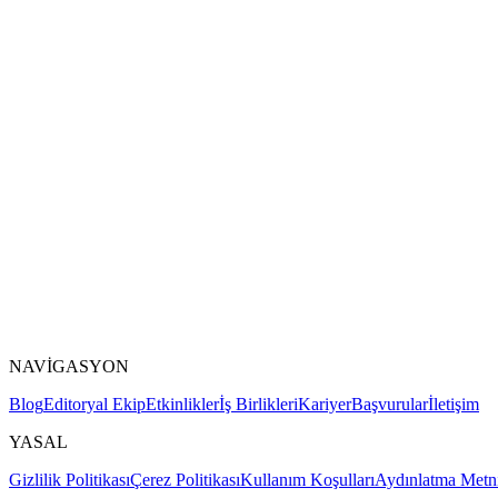
NAVİGASYON
Blog
Editoryal Ekip
Etkinlikler
İş Birlikleri
Kariyer
Başvurular
İletişim
YASAL
Gizlilik Politikası
Çerez Politikası
Kullanım Koşulları
Aydınlatma Metn