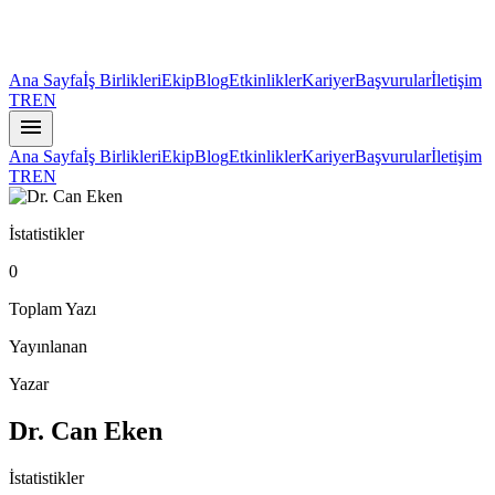
Ana Sayfa
İş Birlikleri
Ekip
Blog
Etkinlikler
Kariyer
Başvurular
İletişim
TR
EN
menu
Ana Sayfa
İş Birlikleri
Ekip
Blog
Etkinlikler
Kariyer
Başvurular
İletişim
TR
EN
İstatistikler
0
Toplam Yazı
Yayınlanan
Yazar
Dr. Can Eken
İstatistikler