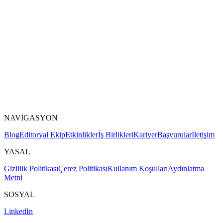
NAVİGASYON
Blog
Editoryal Ekip
Etkinlikler
İş Birlikleri
Kariyer
Başvurular
İletişim
YASAL
Gizlilik Politikası
Çerez Politikası
Kullanım Koşulları
Aydınlatma
Metni
SOSYAL
LinkedIn