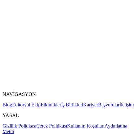
NAVİGASYON
Blog
Editoryal Ekip
Etkinlikler
İş Birlikleri
Kariyer
Başvurular
İletişim
YASAL
Gizlilik Politikası
Çerez Politikası
Kullanım Koşulları
Aydınlatma
Metni