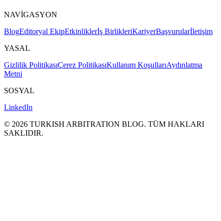
NAVİGASYON
Blog
Editoryal Ekip
Etkinlikler
İş Birlikleri
Kariyer
Başvurular
İletişim
YASAL
Gizlilik Politikası
Çerez Politikası
Kullanım Koşulları
Aydınlatma
Metni
SOSYAL
LinkedIn
©
2026
TURKISH ARBITRATION BLOG.
TÜM HAKLARI
SAKLΙDIR.