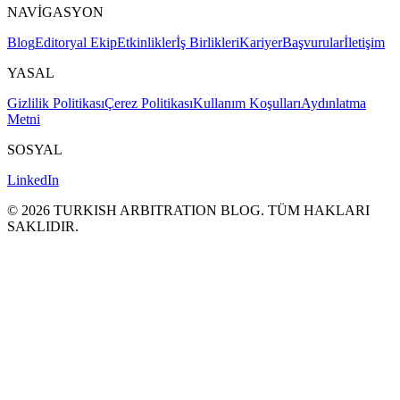
NAVİGASYON
Blog
Editoryal Ekip
Etkinlikler
İş Birlikleri
Kariyer
Başvurular
İletişim
YASAL
Gizlilik Politikası
Çerez Politikası
Kullanım Koşulları
Aydınlatma
Metni
SOSYAL
LinkedIn
©
2026
TURKISH ARBITRATION BLOG.
TÜM HAKLARI
SAKLΙDIR.