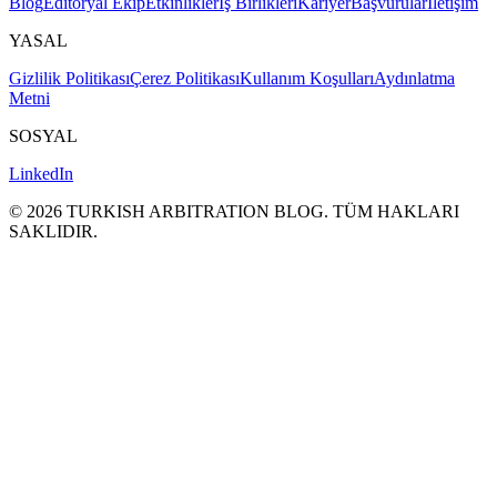
Blog
Editoryal Ekip
Etkinlikler
İş Birlikleri
Kariyer
Başvurular
İletişim
YASAL
Gizlilik Politikası
Çerez Politikası
Kullanım Koşulları
Aydınlatma
Metni
SOSYAL
LinkedIn
©
2026
TURKISH ARBITRATION BLOG.
TÜM HAKLARI
SAKLΙDIR.