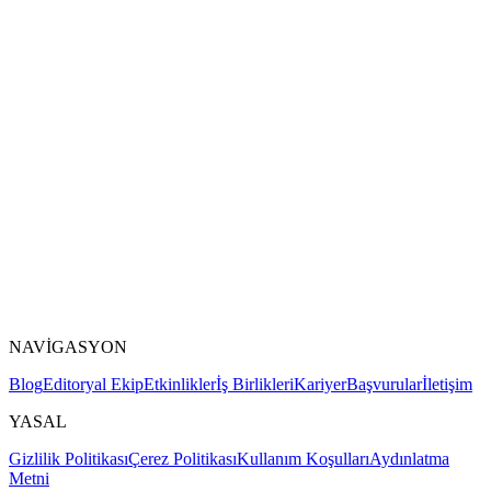
NAVİGASYON
Blog
Editoryal Ekip
Etkinlikler
İş Birlikleri
Kariyer
Başvurular
İletişim
YASAL
Gizlilik Politikası
Çerez Politikası
Kullanım Koşulları
Aydınlatma
Metni