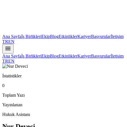
Ana Sayfa
İş Birlikleri
Ekip
Blog
Etkinlikler
Kariyer
Başvurular
İletişim
TR
EN
menu
Ana Sayfa
İş Birlikleri
Ekip
Blog
Etkinlikler
Kariyer
Başvurular
İletişim
TR
EN
İstatistikler
0
Toplam Yazı
Yayınlanan
Hukuk Asistanı
Nur Deveci