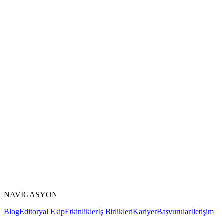
NAVİGASYON
Blog
Editoryal Ekip
Etkinlikler
İş Birlikleri
Kariyer
Başvurular
İletişim