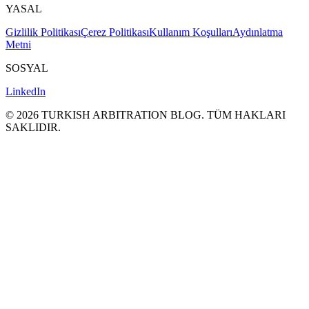
YASAL
Gizlilik Politikası
Çerez Politikası
Kullanım Koşulları
Aydınlatma
Metni
SOSYAL
LinkedIn
©
2026
TURKISH ARBITRATION BLOG.
TÜM HAKLARI
SAKLΙDIR.