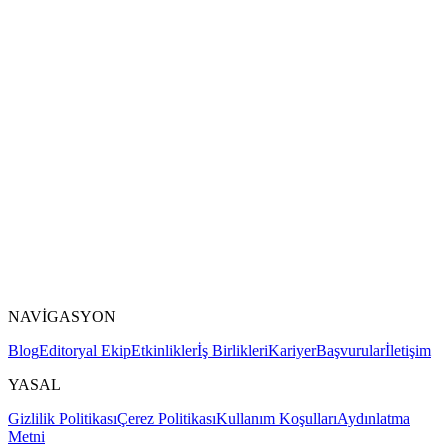
NAVİGASYON
Blog
Editoryal Ekip
Etkinlikler
İş Birlikleri
Kariyer
Başvurular
İletişim
YASAL
Gizlilik Politikası
Çerez Politikası
Kullanım Koşulları
Aydınlatma
Metni