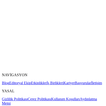
NAVİGASYON
Blog
Editoryal Ekip
Etkinlikler
İş Birlikleri
Kariyer
Başvurular
İletişim
YASAL
Gizlilik Politikası
Çerez Politikası
Kullanım Koşulları
Aydınlatma
Metni