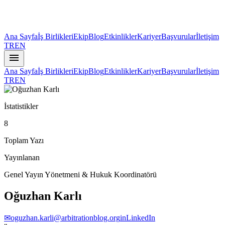
Ana Sayfa
İş Birlikleri
Ekip
Blog
Etkinlikler
Kariyer
Başvurular
İletişim
TR
EN
menu
Ana Sayfa
İş Birlikleri
Ekip
Blog
Etkinlikler
Kariyer
Başvurular
İletişim
TR
EN
İstatistikler
8
Toplam Yazı
Yayınlanan
Genel Yayın Yönetmeni & Hukuk Koordinatörü
Oğuzhan Karlı
✉
oguzhan.karli@arbitrationblog.org
in
LinkedIn