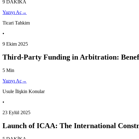
9 DAKİKA
Yazıyı Aç
→
Ticari Tahkim
•
9 Ekim 2025
Third-Party Funding in Arbitration: Benef
5 Min
Yazıyı Aç
→
Usule İlişkin Konular
•
23 Eylül 2025
Launch of ICAA: The International Constr
5 DAKİKA